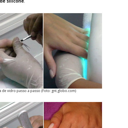
de silicone
.
a de vidro passo a passo (Foto: gnt.globo.com)