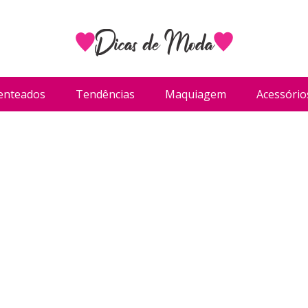
enteados
Tendências
Maquiagem
Acessório