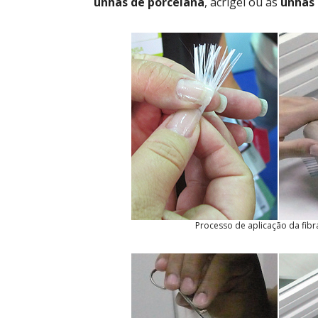
unhas de porcelana
, acrigel ou as
unhas 
Processo de aplicação da fibr