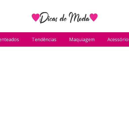
enteados
Tendências
Maquiagem
Acessório