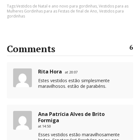
Tags:
Vestidos de Natal e ano novo para gordinhas
,
Vestidos para as
Mulheres Gordinhas para as Festas de final de Ano
,
Vestidos para
gordinhas
Comments
6
Rita Hora
at 20:07
Estes vestidos estão simplesmente
maravilhosos. estão de parabéns.
Ana Patrícia Alves de Brito
Formiga
at 14:50
Esses vestidos estão maravilhosamente