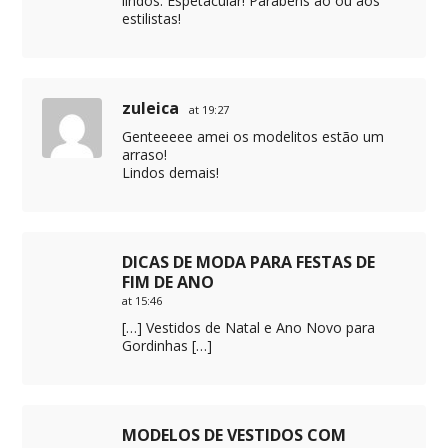
lindos. Espetacular! Parabéns ao ou aos
estilistas!
zuleica
at 19:27
Genteeeee amei os modelitos estão um
arraso!
Lindos demais!
DICAS DE MODA PARA FESTAS DE
FIM DE ANO
at 15:46
[…] Vestidos de Natal e Ano Novo para
Gordinhas […]
MODELOS DE VESTIDOS COM