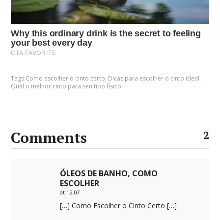
Tags:
Como escolher o cinto certo
,
Dicas para escolher o cinto ideal
,
Qual o melhor cinto para seu tipo físico
Comments
2
ÓLEOS DE BANHO, COMO
ESCOLHER
at 12:07
[…] Como Escolher o Cinto Certo […]