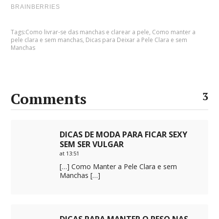
Tags:
Como livrar-se das manchas e clarear a pele
,
Como manter a
pele clara e sem manchas
,
Dicas para Deixar a Pele Clara e sem
Manchas
Comments
3
DICAS DE MODA PARA FICAR SEXY
SEM SER VULGAR
at 13:51
[…] Como Manter a Pele Clara e sem
Manchas […]