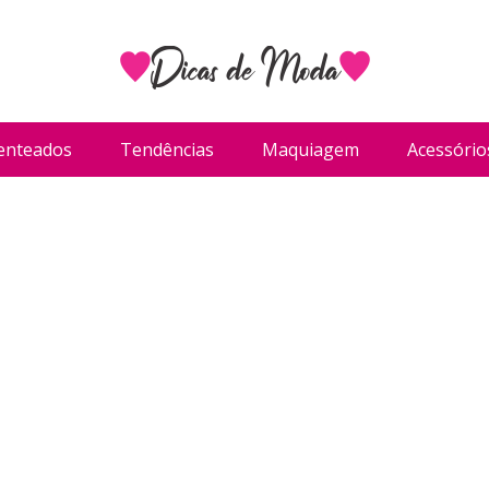
enteados
Tendências
Maquiagem
Acessório