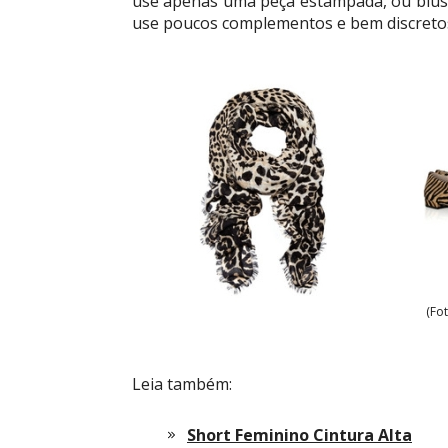
use apenas uma peça estampada, ou blusa, 
use poucos complementos e bem discreto
(Fo
Leia também:
Short Feminino Cintura Alta