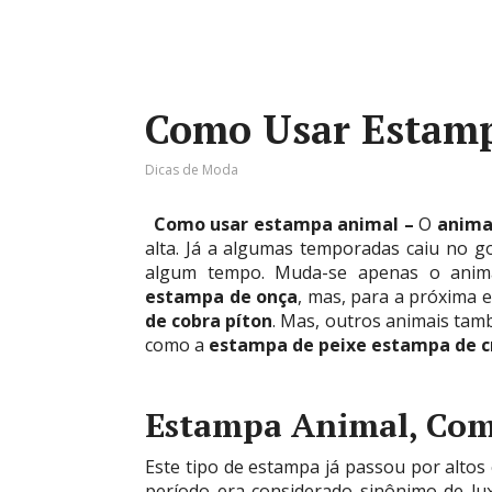
Como Usar Estam
Dicas de Moda
Como usar estampa animal –
O
anima
alta. Já a algumas temporadas caiu no g
algum tempo. Muda-se apenas o anim
estampa de onça
, mas, para a próxima 
de cobra píton
. Mas, outros animais ta
como a
estampa de peixe
estampa de c
Estampa Animal, Com
Este tipo de estampa já passou por altos
período era considerado sinônimo de lu