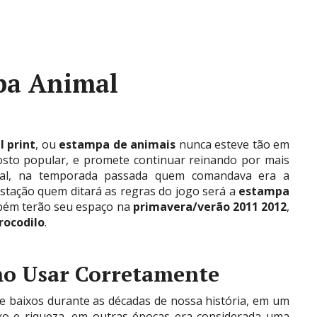
pa Animal
l print
, ou
estampa de animais
nunca esteve tão em
osto popular, e promete continuar reinando por mais
al, na temporada passada quem comandava era a
estação quem ditará as regras do jogo será a
estampa
mbém terão seu espaço na
primavera/verão 2011 2012
,
rocodilo
.
o Usar Corretamente
 e baixos durante as décadas de nossa história, em um
xo e riqueza, em outras épocas era considerada uma