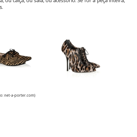
ou calça, ou saia, ou acessório. Se for a peça inteira,
s.
to: net-a-porter.com)